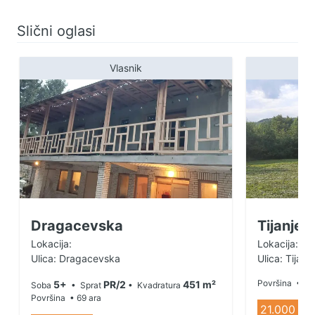
Slični oglasi
Vlasnik
Dragacevska
Tijanje
Lokacija:
Lokacija: Tij
Ulica: Dragacevska
Ulica: Tijanje
Površina
• 14
5+
PR/2
451 m²
Soba
• Sprat
• Kvadratura
Površina
• 69 ara
21.000 €