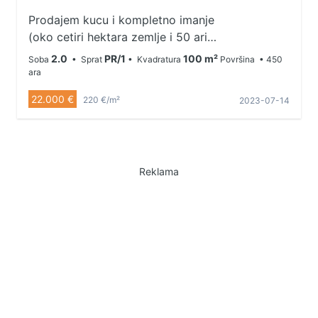
Prodajem kucu i kompletno imanje
(oko cetiri hektara zemlje i 50 ari
sume) u selu Zivica na 6km od
2.0
PR/1
100 m²
Soba
• Sprat
• Kvadratura
Površina
• 450
Guce, opstina Lucani.
ara
Uknjizeno.Kontakt: 0603800309
22.000 €
220 €/m²
2023-07-14
Lokacija:
https://www.google.com/maps/place/43°45'34.1"N+
hl=sr&entry=ttu
Reklama