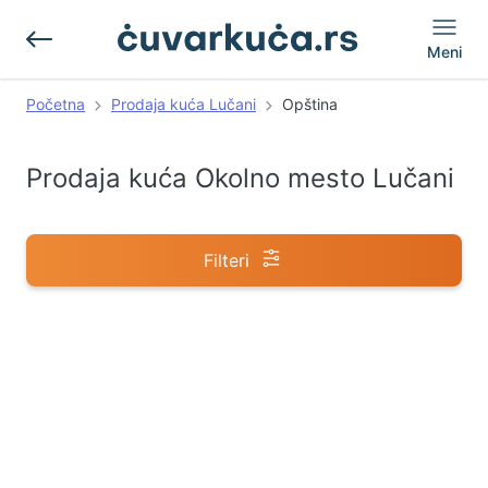
Meni
Početna
Prodaja kuća Lučani
Opština
Prodaja kuća Okolno mesto Lučani
Filteri