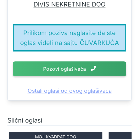
DIVIS NEKRETNINE DOO
Prilikom poziva naglasite da ste
oglas videli na sajtu ČUVARKUĆA
Pozovi oglašivača
Ostali oglasi od ovog oglašivaca
Slični oglasi
MOJ KVADRAT DOO
R