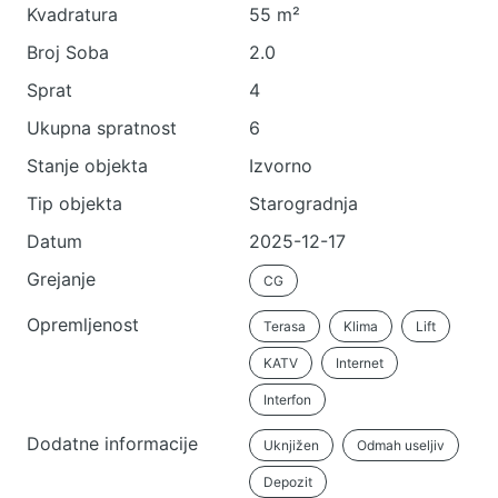
Kvadratura
55 m²
Broj Soba
2.0
Sprat
4
Ukupna spratnost
6
Stanje objekta
Izvorno
Tip objekta
Starogradnja
Datum
2025-12-17
Grejanje
CG
Opremljenost
Terasa
Klima
Lift
KATV
Internet
Interfon
Dodatne informacije
Uknjižen
Odmah useljiv
Depozit