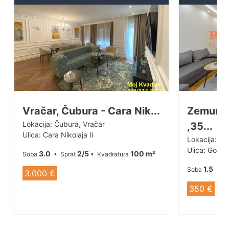
Vračar, Čubura - Cara Nik...
Zemun A
Lokacija: Čubura, Vračar
,35...
Ulica: Cara Nikolaja Ii
Lokacija: Al
Ulica: Gord
3.0
2/5
100 m²
Soba
• Sprat
• Kvadratura
1.5
Soba
• Sp
3.000 €
350 €