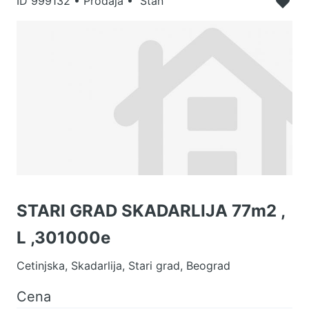
ID
999132
•
Prodaja • Stan
STARI GRAD SKADARLIJA 77m2 ,
L ,301000e
Cetinjska, Skadarlija, Stari grad, Beograd
Cena