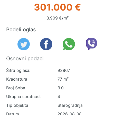
301.000 €
3.909 €/m²
Podeli oglas
Osnovni podaci
Šifra oglasa:
93867
Kvadratura
77 m²
Broj Soba
3.0
Ukupna spratnost
4
Tip objekta
Starogradnja
Datum
2026-08-08