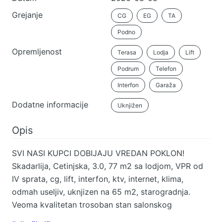
Grejanje
CG
EG
TA
Podno
Opremljenost
Terasa
Lodja
Lift
Podrum
Telefon
Interfon
Garaža
Dodatne informacije
Uknjižen
Opis
SVI NASI KUPCI DOBIJAJU VREDAN POKLON!
Skadarlija, Cetinjska, 3.0, 77 m2 sa lodjom, VPR od
IV sprata, cg, lift, interfon, ktv, internet, klima,
odmah useljiv, uknjizen na 65 m2, starogradnja.
Veoma kvalitetan trosoban stan salonskog
rasporeda i dvostrane orijentacije, u izvornom