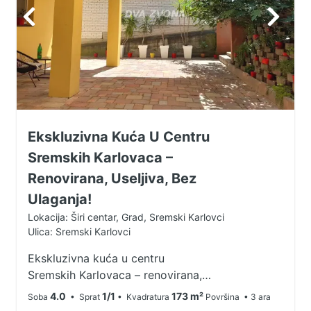
Ekskluzivna Kuća U Centru
Sremskih Karlovaca –
Renovirana, Useljiva, Bez
Ulaganja!
Lokacija: Širi centar, Grad, Sremski Karlovci
Ulica: Sremski Karlovci
Ekskluzivna kuća u centru
Sremskih Karlovaca – renovirana,
useljiva, bez ulaganja! Na prodaju
4.0
1/1
173 m²
Soba
• Sprat
• Kvadratura
Površina
• 3 ara
kompletno renovirana kuća u srcu