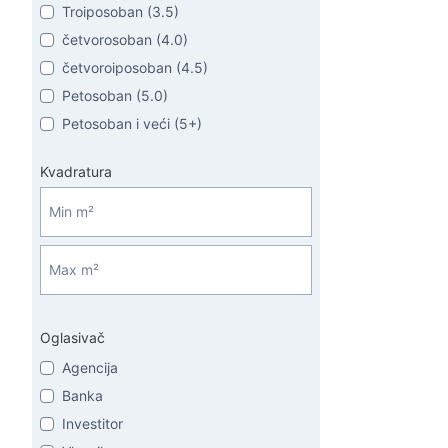
Troiposoban (3.5)
četvorosoban (4.0)
četvoroiposoban (4.5)
Petosoban (5.0)
Petosoban i veći (5+)
Kvadratura
Oglasivač
Agencija
Banka
Investitor