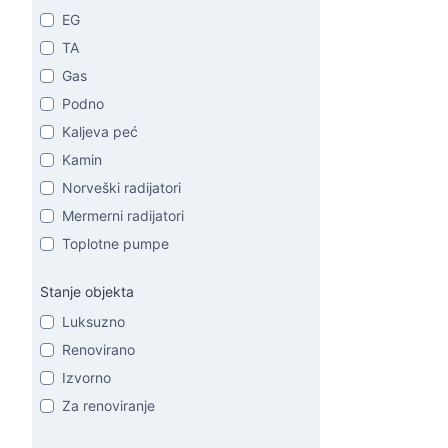
EG
TA
Gas
Podno
Kaljeva peć
Kamin
Norveški radijatori
Mermerni radijatori
Toplotne pumpe
Stanje objekta
Luksuzno
Renovirano
Izvorno
Za renoviranje