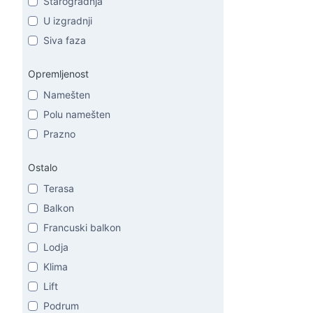
Starogradnja
U izgradnji
Siva faza
Opremljenost
Namešten
Polu namešten
Prazno
Ostalo
Terasa
Balkon
Francuski balkon
Lodja
Klima
Lift
Podrum