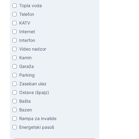
Topla voda
Telefon
KATV
Internet
Interfon
Video nadzor
Kamin
Garaža
Parking
Zaseban ulaz
Ostava (špajz)
Bašta
Bazen
Rampa za invalide
Energetski pasoš