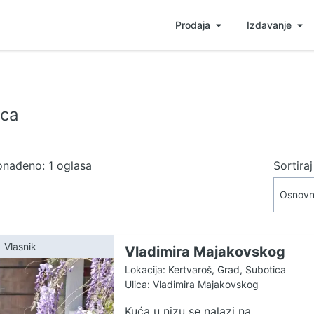
Prodaja
Izdavanje
ica
onađeno: 1 oglasa
Sortira
Vlasnik
Vladimira Majakovskog
Lokacija: Kertvaroš, Grad, Subotica
Ulica: Vladimira Majakovskog
Kuća u nizu se nalazi na