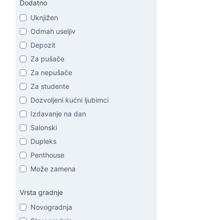
Dodatno
Uknjižen
Odmah useljiv
Depozit
Za pušače
Za nepušače
Za studente
Dozvoljeni kućni ljubimci
Izdavanje na dan
Salonski
Dupleks
Penthouse
Može zamena
Vrsta gradnje
Novogradnja