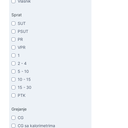
Vlasnik
Sprat
SUT
PSUT
PR
VPR
1
2 - 4
5 - 10
10 - 15
15 - 30
PTK
Grejanje
CG
CG sa kalorimetrima