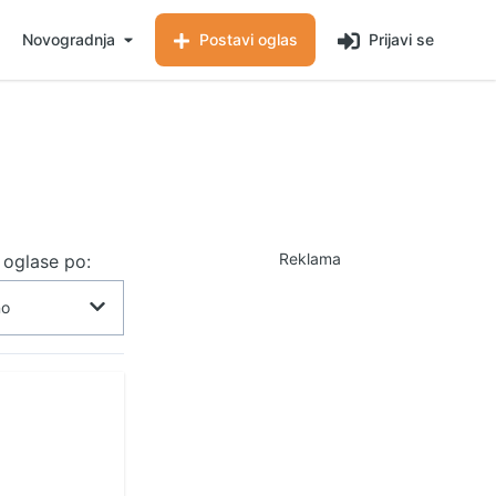
Novogradnja
Postavi oglas
Prijavi se
Reklama
j oglase po: