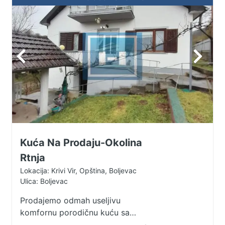
Kuća Na Prodaju-Okolina
Rtnja
Lokacija: Krivi Vir, Opština, Boljevac
Ulica: Boljevac
Prodajemo odmah useljivu
komfornu porodičnu kuću sa
pomoćnim objektima i garažom u