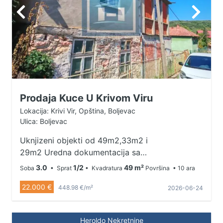
Prodaja Kuce U Krivom Viru
Lokacija: Krivi Vir, Opština, Boljevac
Ulica: Boljevac
Uknjizeni objekti od 49m2,33m2 i
29m2 Uredna dokumentacija sa
legalizovanim objektima U cenu
3.0
1/2
49 m²
Soba
• Sprat
• Kvadratura
Površina
• 10 ara
kuce ulaze i dve parcele od 45.21a
22.000 €
i 42.01a Pripadajuci plac uz kucu
448.98 €/m²
2026-06-24
9.9a Monofazna struja Bunar Nema
kupatila Nije fiksna cena
Heroldo Nekretnine