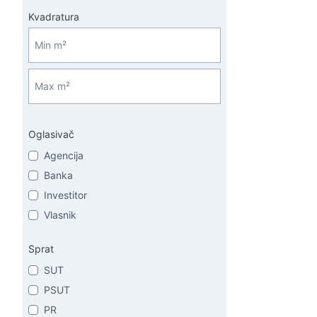
Kvadratura
Oglasivač
Agencija
Banka
Investitor
Vlasnik
Sprat
SUT
PSUT
PR