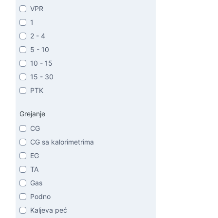
VPR
1
2 - 4
5 - 10
10 - 15
15 - 30
PTK
Grejanje
CG
CG sa kalorimetrima
EG
TA
Gas
Podno
Kaljeva peć