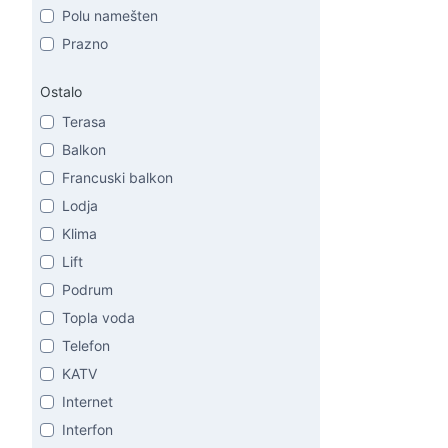
Polu namešten
Prazno
Ostalo
Terasa
Balkon
Francuski balkon
Lodja
Klima
Lift
Podrum
Topla voda
Telefon
KATV
Internet
Interfon