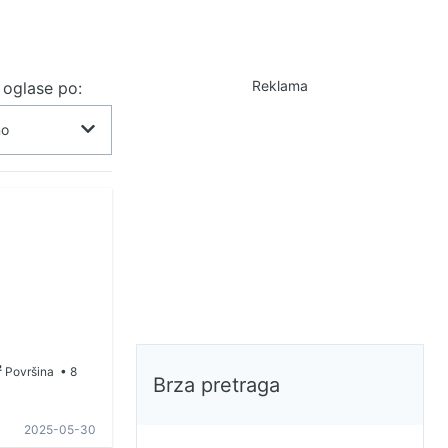
Reklama
j oglase po:
²
Površina
• 8
Brza pretraga
2025-05-30