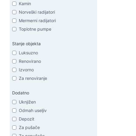
Kamin
Norveški radijatori
Mermerni radijatori
Toplotne pumpe
Stanje objekta
Luksuzno
Renovirano
Izvorno
Za renoviranje
Dodatno
Uknjižen
Odmah useljiv
Depozit
Za pušače
Za nepušače