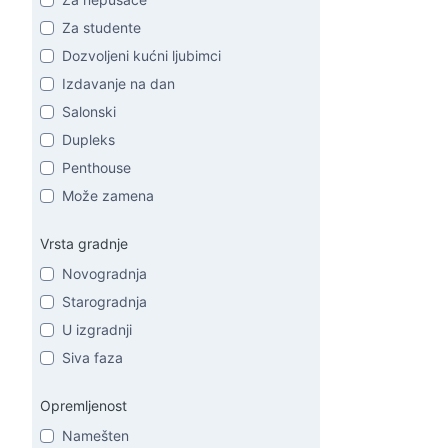
Za studente
Dozvoljeni kućni ljubimci
Izdavanje na dan
Salonski
Dupleks
Penthouse
Može zamena
Vrsta gradnje
Novogradnja
Starogradnja
U izgradnji
Siva faza
Opremljenost
Namešten