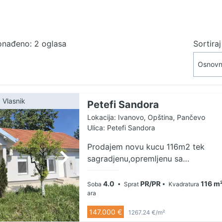
onađeno: 2 oglasa
Sortira
Vlasnik
Petefi Sandora
Lokacija: Ivanovo, Opština, Pančevo
Ulica: Petefi Sandora
Prodajem novu kucu 116m2 tek
sagradjenu,opremljenu sa
namestajem,plac 8 ari sa
zasadjenim vocem i ukrasnim
4.0
PR/PR
116 m
Soba
• Sprat
• Kvadratura
drvecem. Kuca ima 3 spavace
ara
sobe, kupatilo ,wc ,ostavu ,dnevnu
147.000 €
1267.24 €/m²
sobu sa trpezarijom i kuhinjom.