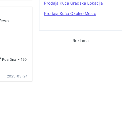
Prodaja Kuća Gradska Lokacija
Prodaja Kuća Okolno Mesto
nčevo
Reklama
²
Površina
• 150
2025-03-24