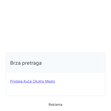
Starom Slankamenu, mestu
prostoriju (ostavu) van kuće
poznatom po svojoj netaknutoj
veličine 6m2. Na placu je 10 tak
prirodi, izuzetnom pogledu na
stabala oraha, smokva, vinova
Dunav i mirnoj atmosferi. Savršena
loza, 2 jabuke, dunja, višnja,
prilika za one koji žele svoj kutak
trešnja, mušmula i dva stabla
za beg iz gradske gužve! Pozovite
džanarike. Mogućnost kopanja
za više informacija i razgledanje!
bunara. Planira se ovog proleća
Agencija Dva zvona!
asfaltiranje puta do kuće.Kontakt:
+381648960226
0646165017
Brza pretraga
Prodaja Kuća Okolno Mesto
Reklama