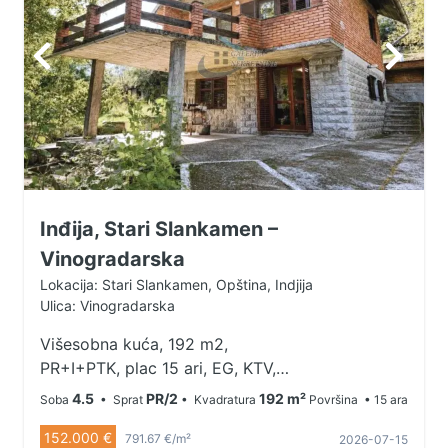
Inđija, Stari Slankamen –
Vinogradarska
Lokacija: Stari Slankamen, Opština, Indjija
Ulica: Vinogradarska
Višesobna kuća, 192 m2,
PR+I+PTK, plac 15 ari, EG, KTV,
uknjižena Stari Slankamen nalazi se
4.5
PR/2
192 m²
Soba
• Sprat
• Kvadratura
Površina
• 15 ara
na tromeđi Srema, Bačke i Banata,
152.000 €
na mestu gde se Tisa uliva u Dunav
791.67 €/m²
2026-07-15