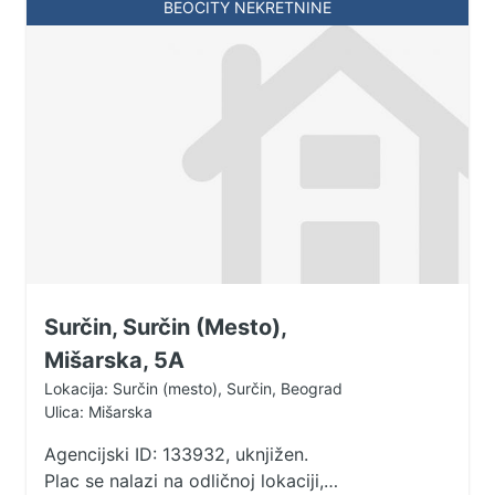
potrebama budućeg vlasnika. Cena
BEOCITY NEKRETNINE
Uknjižen na 974m2. Agencijska
ara je 40.000€ Uknjižen.
provizija 1.000€. Agent Bogdan
Agencijska provizija 2% Agent:
Obradović
Bogdan Rajković 063/119-119-2
(licenca br.6838)
Surčin, Surčin (Mesto),
Mišarska, 5A
Lokacija: Surčin (mesto), Surčin, Beograd
Ulica: Mišarska
Agencijski ID: 133932, uknjižen.
Plac se nalazi na odličnoj lokaciji, u