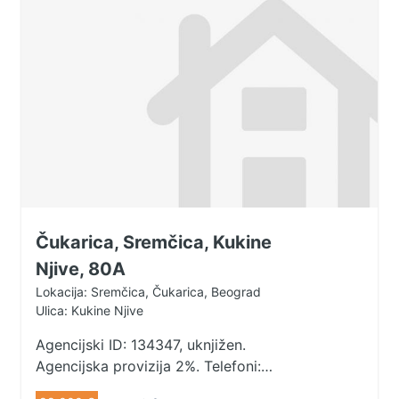
gasovod. U planu je izgradnja
gradskog vodovoda. Plac je
jedinstvenog pogleda na Avalu.
Agencijska provizija 2% Agent:
Vesna Ćirić 064/66-47-167 (licenca
br.1777)
Čukarica, Sremčica, Kukine
Njive, 80A
Lokacija: Sremčica, Čukarica, Beograd
Ulica: Kukine Njive
Agencijski ID: 134347, uknjižen.
Agencijska provizija 2%. Telefoni:
060/555-3901 • 011/328-3901.