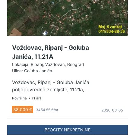
Voždovac, Ripanj - Goluba
Janića, 11.21A
Lokacija: Ripanj, Voždovac, Beograd
Ulica: Goluba Janića
Voždovac, Ripanj - Goluba Janića
poljoprivredno zemljište, 11.21a,
front prema ulici 15m Na prodaju
Površina
• 11 ara
plac pravougaonog oblika u
38.000 €
3454.55 €/ar
2026-08-05
mirnom okruženju u naselju
Kovijona, odmah posle Avale. Na
placu postoji urađena betonska
BEOCITY NEKRETNINE
ploča. Pored placa je put, struja,