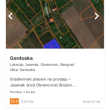
Gardoska
Lokacija: Jasenak, Obrenovac, Beograd
Ulica: Gardoska
Građevinski placevi na prodaju –
Jasenak (kod Obrenovca) Brojevi
parcela: 324/5, 326, 327
Površina
• 43 ara
Dozvoljena gradnja – pravo vreme
10 €
0.23 €/ar
2026-07-06
za investiciju! U ponudi su
urbanizovani građevinski placevi