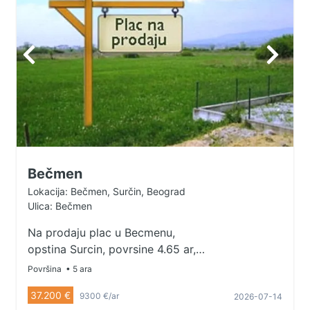
Bečmen
Lokacija: Bečmen, Surčin, Beograd
Ulica: Bečmen
Na prodaju plac u Becmenu,
opstina Surcin, povrsine 4.65 ar,
vlasnik 1/1. Za sve informacije
Površina
• 5 ara
pozvati telefonom 060/142-09-24.
37.200 €
9300 €/ar
2026-07-14