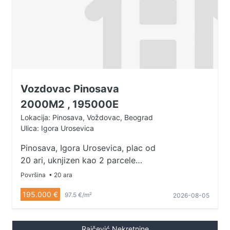
Vozdovac Pinosava
2000M2 , 195000E
Lokacija: Pinosava, Voždovac, Beograd
Ulica: Igora Urosevica
Pinosava, Igora Urosevica, plac od
20 ari, uknjizen kao 2 parcele
ukupne povrsine 1 968 m2,
Površina
• 20 ara
gradsko gradjevinsko zemljiste,
195.000 €
97.5 €/m²
2026-08-05
izvrsena konverzija. Odlicno
pozicioniran, ravan plac sa
izlaskom na 2 ulice (sirina fronta
Raičević Nekretnine