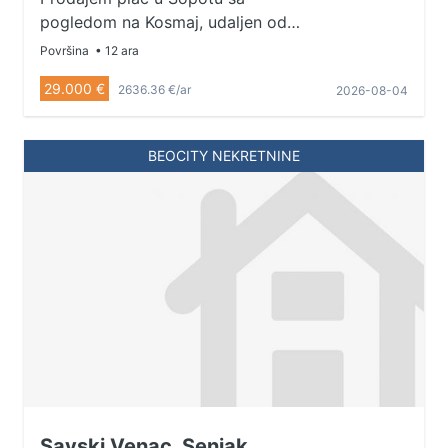
pogledom na Kosmaj, udaljen od
centra oko 1.500m Vlasnik 1/1 Za
Površina
• 12 ara
vise informacija pozvati 064/126-
29.000 €
2636.36 €/ar
2026-08-04
25-65
BEOCITY NEKRETNINE
Savski Venac, Senjak,