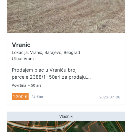
Vranic
Lokacija: Vranić, Barajevo, Beograd
Ulica: Vranic
Prodajem plac u Vraniću broj
parcele 2388/1- 50ari za prodaju.
Poljoprivredna zona,moguća
Površina
• 50 ara
gradnja kao registrovano
1.200 €
24 €/ar
2026-07-08
domacinstvo. Cena 1200E/AR.
Kontakt: 0613096606
Vlasnik