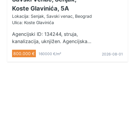
Koste Glavinića, 5A
Lokacija: Senjak, Savski venac, Beograd
Ulica: Koste Glavinića
Agencijski ID: 134244, struja,
kanalizacija, uknjižen. Agencijska
provizija 2%. Telefoni: 060/555-
800.000 €
160000 €/m²
2026-08-01
3901 • 011/328-3901.