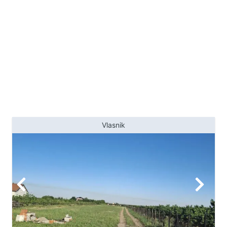
gradsku vodu, ali koristi zaseban
prevoza. Uknjižen na 441m2.
lokalni vodovodni sistem sa
Agencijska provizija 1000€. Agent:
rezervoarima, što omogućava
Vesna Ćirić 064/66-47-167 (licenca
stabilno snabdevanje bez
br.1777)
restrikcija koje se povremeno
javljaju u pojedinim delovima
Kosmaja. Dodatne prednosti: •
trofazna struja, • kuca se prodaje
kompletno opremljena, većina bele
tehnike i nameštaja je nova i u
garanciji • mirno okruženje bez
Vlasnik
buke i saobraćaja, udaljen oko 300
m od glavnog puta, makadam •
idealno za odmor, život u prirodi ili
vikend boravak Ako tražite mesto
gde ćete jutra započinjati uz cvrkut
ptica, pogled na zelenilo i
sopstvenu baštu, ova nekretnina
predstavlja odličnu priliku. Uknjižen