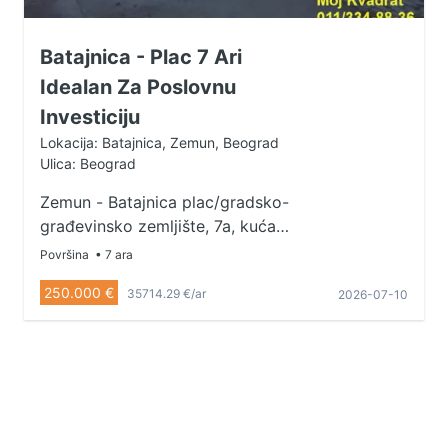
Batajnica - Plac 7 Ari
Idealan Za Poslovnu
Investiciju
Lokacija: Batajnica, Zemun, Beograd
Ulica: Beograd
Zemun - Batajnica plac/gradsko-
građevinsko zemljište, 7a, kuća
155m2 (terasa 10m2), parking,
Površina
• 7 ara
garaža, struja, voda, asfalt U
250.000 €
35714.29 €/ar
2026-07-10
ponudi gradsko građevinsko
zemljište, pri čemu veliki deo
parcele sa izlazom na glavnu ulicu
je prazan, tako da je interesantan
za razne delatnosti (hale, servisi,
automehaničarke radnje,
prodavnice...). Kuća je potpuno