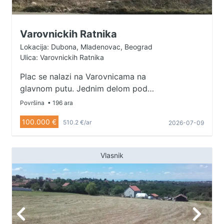
Varovnickih Ratnika
Lokacija: Dubona, Mladenovac, Beograd
Ulica: Varovnickih Ratnika
Plac se nalazi na Varovnicama na
glavnom putu. Jednim delom pod
zasadom breskve. Struja do samog
Površina
• 196 ara
placa. Vlasnik 1/1. Kontakt:
100.000 €
510.2 €/ar
2026-07-09
062/299-262
Vlasnik