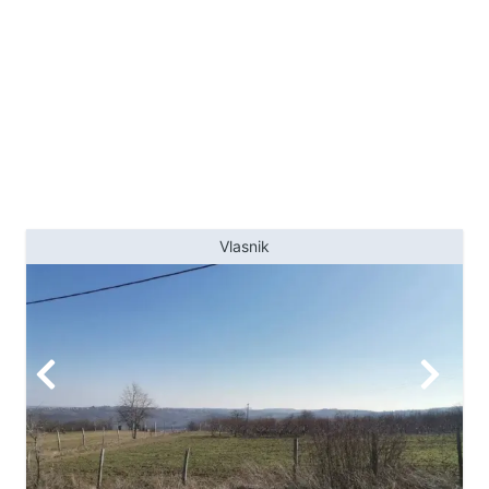
nova i renovirana. Pored same
kuće nalazi se i pomoćni objekat
sa garažom i velikom ostavom.
Plac i kuća se nalaze u blizini
železničke stanice, gradskog
prevoza, prodavnice, škole...
Uknjižen plac na 652m2 i kuća na
106m2. Agencijska provizija 2%
Agent: Igor Bambić 063/20-99-33
Vlasnik
(licenca br.403)