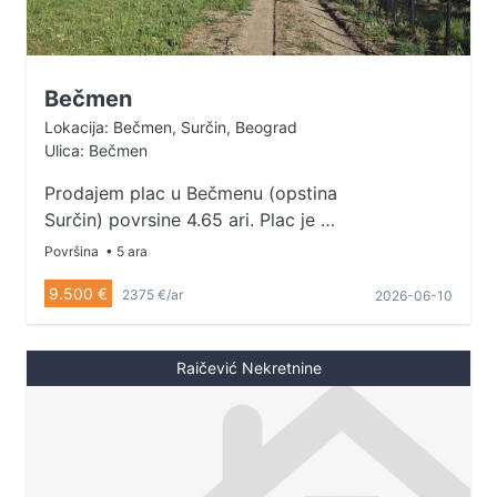
plac na 1021m2 Agencijska
provizija 2% Agent: Bogdan
Rajković 063/119-119-2 (licenca
br.6838)
Bečmen
Lokacija: Bečmen, Surčin, Beograd
Ulica: Bečmen
Prodajem plac u Bečmenu (opstina
Surčin) povrsine 4.65 ari. Plac je u
gradjevinskoj zoni. Uknjizen 1/1 .
Površina
• 5 ara
Cena placa je 9.500 po aru.
9.500 €
2375 €/ar
2026-06-10
Kontakt tel: 065/936-11-31 Boki
Raičević Nekretnine