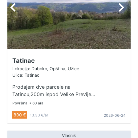
Tatinac
Lokacija: Duboko, Opština, Užice
Ulica: Tatinac
Prodajem dve parcele na
Tatincu,200m ispod Velike Previje.
Jedna parcela 60a, druga 80a.
Površina
• 60 ara
Suncana strana, asfalt, struja, voda,
800 €
13.33 €/ar
2026-06-24
kanalizacija, opticki kabal 2.5km
od centra Uzica. Idealni za
vikendice, kuce, i druge namene.
Vlasnik