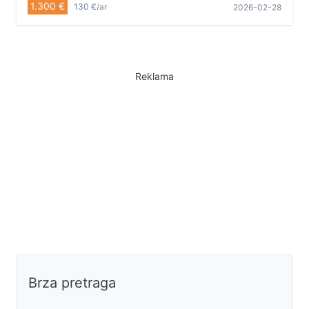
1.300 €
130 €/ar
2026-02-28
0642132155
Reklama
Brza pretraga