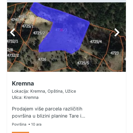
Moguca parcelizacija. Kontakt:
061/500-45-55
Kremna
Lokacija: Kremna, Opština, Užice
Ulica: Kremna
Prodajem više parcela različitih
površina u blizini planine Tare i
šarganske osmice u selu Kremna,
Površina
• 10 ara
za više informacija pozvati.