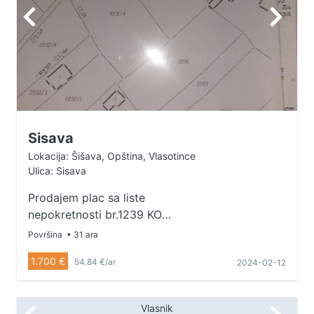
Sisava
Lokacija: Šišava, Opština, Vlasotince
Ulica: Sisava
Prodajem plac sa liste
nepokretnosti br.1239 KO
Sisava.Kat.parcela 2231/4 Bocnjak
Površina
• 31 ara
1.klase povrsina 1881 m2, i
1.700 €
54.84 €/ar
2024-02-12
kat.parcela 2232/4,vocnjak 1.klase
povrsina 1231 m2. Plac je deljiv
moze se podeliti po potrebi
Vlasnik