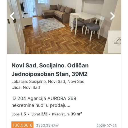
Novi Sad, Socijalno. Odličan
Jednoiposoban Stan, 39M2
Lokacija: Socijalno, Novi Sad, Novi Sad
Ulica: Novi Sad
ID 204 Agencija AURORA 369
nekretnine nudi u prodaju
Jednoiposoban stan od 39 m2!
1.5
3/3
39 m²
Soba
• Sprat
• Kvadratura
Prodaje se odličan Jednoiposoban
130.000 €
stan od 39 m2 u neposrednoj
3333.33 €/m²
2026-07-25