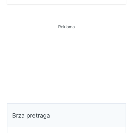
porodicu. Struktura: – Prizemna
kuća – Dnevni boravak, kuhinja i
kupatilo – Dvorište Prednosti: –
Blizina svih važnih sadržaja
Reklama
(prodavnica, autobuska stanica,
škola...) Cena: SAMO 180€
mesečno! Pozovite i zakažite
gledanje – kuća je odmah useljiva!
064/8-312-063 065/8-222-441
035/8-222-441
Brza pretraga