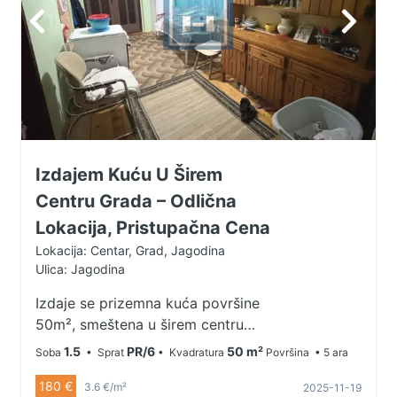
Izdajem Kuću U Širem
Centru Grada – Odlična
Lokacija, Pristupačna Cena
Lokacija: Centar, Grad, Jagodina
Ulica: Jagodina
Izdaje se prizemna kuća površine
50m², smeštena u širem centru
grada, na mirnoj i lako dostupnoj
1.5
PR/6
50 m²
Soba
• Sprat
• Kvadratura
Površina
• 5 ara
lokaciji. Kuća je funkcionalna,
180 €
idealna za samce, parove ili manju
3.6 €/m²
2025-11-19