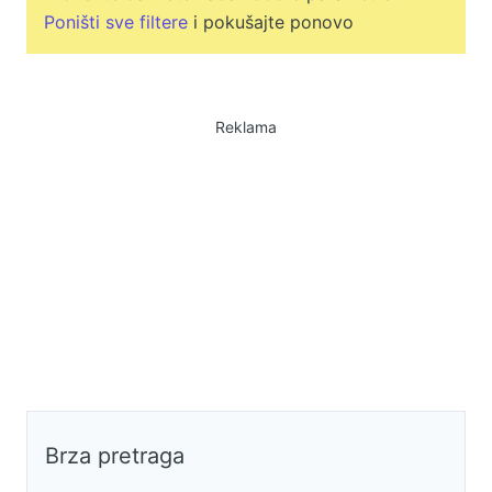
Poništi sve filtere
i pokušajte ponovo
Reklama
Brza pretraga