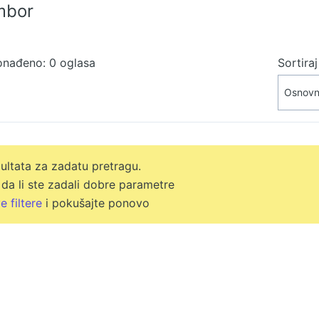
mbor
onađeno: 0 oglasa
Sortira
ltata za zadatu pretragu.
 da li ste zadali dobre parametre
e filtere
i pokušajte ponovo