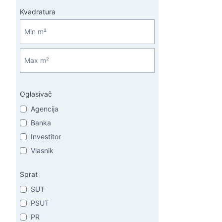
Kvadratura
Oglasivač
Agencija
Banka
Investitor
Vlasnik
Sprat
SUT
PSUT
PR