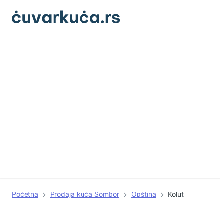
Početna
Prodaja kuća Sombor
Opština
Kolut