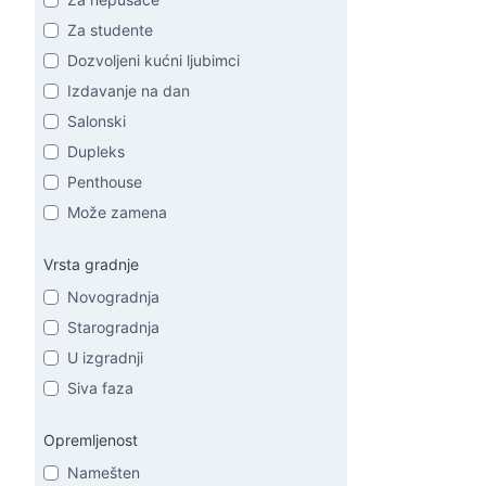
Za studente
Dozvoljeni kućni ljubimci
Izdavanje na dan
Salonski
Dupleks
Penthouse
Može zamena
Vrsta gradnje
Novogradnja
Starogradnja
U izgradnji
Siva faza
Opremljenost
Namešten