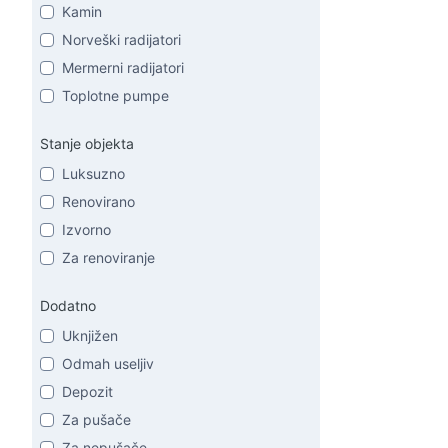
Kamin
Norveški radijatori
Mermerni radijatori
Toplotne pumpe
Stanje objekta
Luksuzno
Renovirano
Izvorno
Za renoviranje
Dodatno
Uknjižen
Odmah useljiv
Depozit
Za pušače
Za nepušače