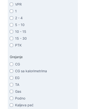
VPR
1
2 - 4
5 - 10
10 - 15
15 - 30
PTK
Grejanje
CG
CG sa kalorimetrima
EG
TA
Gas
Podno
Kaljeva peć