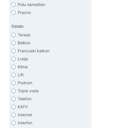
Polu namešten
Prazno
Ostalo
Terasa
Balkon
Francuski balkon
Lodja
Klima
Lift
Podrum
Topla voda
Telefon
KATV
Internet
Interfon