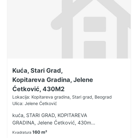
Kuća, Stari Grad,
Kopitareva Gradina, Jelene
Ćetković, 430M2
Lokacija: Kopitareva gradina, Stari grad, Beograd
Ulica: Jelene Ćetković
kuća, STARI GRAD, KOPITAREVA
GRADINA, Jelene Ćetković, 430m2
(160m2). Izuzetna , višesobna kuća
160 m²
Kvadratura
, na Kopitarevoj gradini, koja se