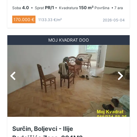
placa....legalizovana...Cena
4.0
PR/1
150 m²
Soba
• Sprat
• Kvadratura
Površina
• 7 ara
170.000€...Kontakt 063295412
170.000 €
1133.33 €/m²
2026-05-04
MOJ KVADRAT DOO
Surčin, Boljevci - Ilije