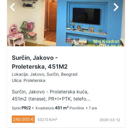
Surčin, Jakovo -
Proleterska, 451M2
Lokacija: Jakovo, Surčin, Beograd
Ulica: Proleterska
Surčin, Jakovo - Proleterska kuća,
451m2 (terase), PR+I+PTK, telefon,
podrum, struja, voda, asfalt, plac
PR/2
451 m²
Sprat
• Kvadratura
Površina
• 7 ara
714m2 Na 4km od obale reke Save
240.000 €
i manastira Fenek, 10 km do bloka
532.15 €/m²
2026-03-12
72 na Novom Beogradu, 24 km