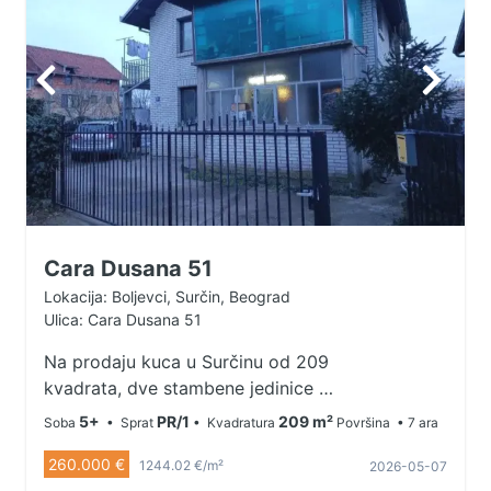
Cara Dusana 51
Lokacija: Boljevci, Surčin, Beograd
Ulica: Cara Dusana 51
Na prodaju kuca u Surčinu od 209
kvadrata, dve stambene jedinice na
6,8 ari placa svi papiri su cisti,
5+
PR/1
209 m²
Soba
• Sprat
• Kvadratura
Površina
• 7 ara
vlasnistvo 1/1. Kuca legalizovana.
260.000 €
Dvoriste je prostrano sa tri parking
1244.02 €/m²
2026-05-07