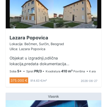
Lazara Popovica
Lokacija: Bečmen, Surčin, Beograd
Ulica: Lazara Popovica
Objekat u izgradnji,odlična
lokacija,predata dokumentacija
svoj na svome,12 odvojenih
5+
PR/3
410 m²
Soba
• Sprat
• Kvadratura
Površina
• 4 ara
stanova. Kontakt: 063/596-042
375.000 €
914.63 €/m²
2026-06-27
Vlasnik