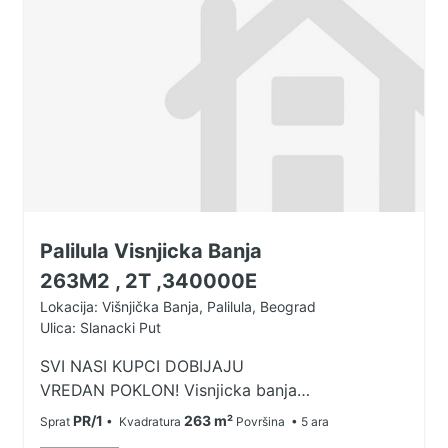
Palilula Visnjicka Banja
263M2 , 2T ,340000E
Lokacija: Višnjička Banja, Palilula, Beograd
Ulica: Slanacki Put
SVI NASI KUPCI DOBIJAJU
VREDAN POKLON! Visnjicka banja,
Slanacki put, 6.0 kuca od 263 m2
PR/1
263 m²
Sprat
• Kvadratura
Površina
• 5 ara
sa 2 terase, na placu od 5.14 ari, PR