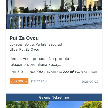
Put Za Ovcu
Lokacija: Borča, Palilula, Beograd
Ulica: Put Za Ovcu
Jedinstvena ponuda! Na prodaju
luksuzno opremljena kuća,
smeštena u mirnom delu Borce.
5.0
PR/2
222 m²
Soba
• Sprat
• Kvadratura
Površina
• 6 ara
Kuća je kompletno renovirana, sa
260.000 €
novom PVC stolarijom. Grejanje na
1171.17 €/m²
2026-07-29
toplotnu pumpu , radijatori +
podno grejanje. Rashladjivanje na 3
Galerija Nekretnine
klime. Ima garažu od 50 kvadrata
sa tri parking mesta, dva sa