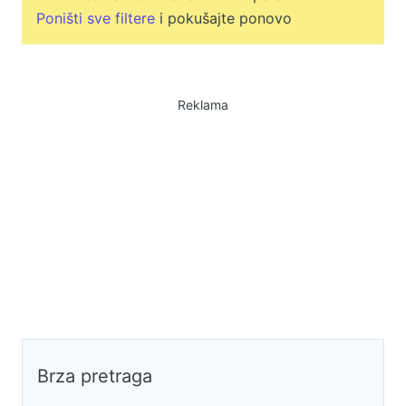
Poništi sve filtere
i pokušajte ponovo
Reklama
Brza pretraga