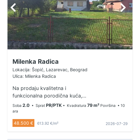
Milenka Radica
Lokacija: Šopić, Lazarevac, Beograd
Ulica: Milenka Radica
Na prodaju kvalitetna i
funkcionalna porodična kuća,
idealna za miran porodični život ili
2.0
PR/PTK
79 m²
Soba
• Sprat
• Kvadratura
Površina
• 10
kao investicija. Kuća se nalazi na
ara
atraktivnoj lokaciji , u mirnom
48.500 €
613.92 €/m²
2026-07-29
okruženju, sa odličnom
povezanošću i svom nephodnom