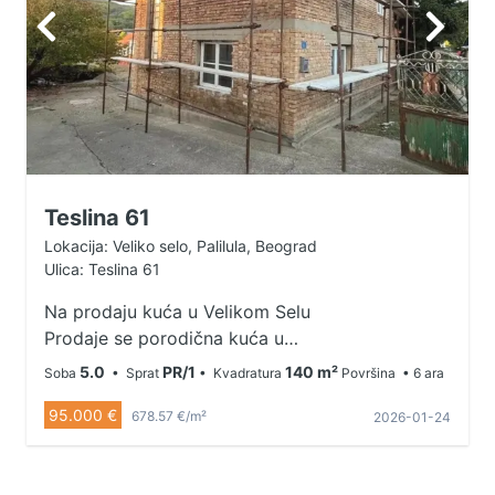
Teslina 61
Lokacija: Veliko selo, Palilula, Beograd
Ulica: Teslina 61
Na prodaju kuća u Velikom Selu
Prodaje se porodična kuća u
Velikom Selu, ukupne površine 140
5.0
PR/1
140 m²
Soba
• Sprat
• Kvadratura
Površina
• 6 ara
m², smeštena na placu od 5,5 ari.
95.000 €
Kuća je pogodna za porodično
678.57 €/m²
2026-01-24
stanovanje, ali i kao investicija.
Objekat se sastoji od