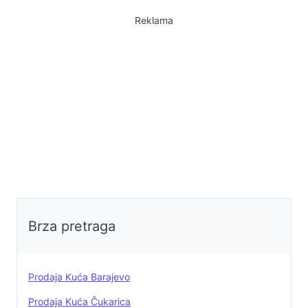
funkcionalnog rasporeda
prostorija, sa dovoljno prirodnog
Reklama
svetla i komforom za višečlanu
porodicu. Na placu se nalazi i
pomoćni objekat, pogodan za
ostavu, radionicu ili dodatni
stambeni/poslovni prostor. Plac je
ravan i lepo organizovan, sa
mogućnošću uređenja dvorišta po
želji. Lokacija je mirna, sa dobrim
pristupom i blizinom osnovne
infrastrukture. Osnovne informacije:
Površina kuće: 140 m² Površina
placa: 5,5 ari Pomoćni objekat
Brza pretraga
Mirna i porodična lokacija Za više
informacija i dogovor oko
razgledanja – kontaktirajte
Prodaja Kuća Barajevo
0648863576.
Prodaja Kuća Čukarica