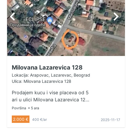
Milovana Lazarevica 128
Lokacija: Arapovac, Lazarevac, Beograd
Ulica: Milovana Lazarevica 128
Prodajem kucu i vise placeva od 5
ari u ulici Milovana Lazarevica 128
.Za vise informacija pozovite
Površina
• 5 ara
0641997996 .
2.000 €
400 €/ar
2025-11-17