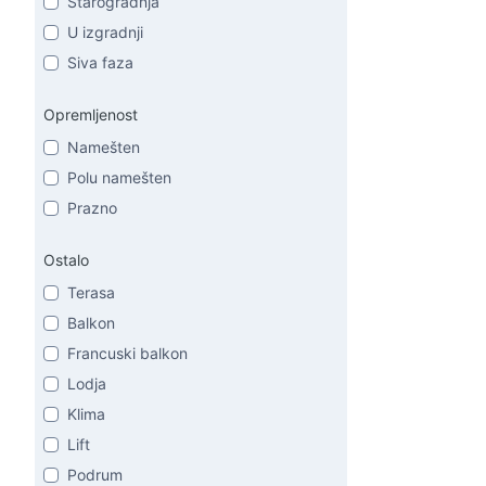
Starogradnja
U izgradnji
Siva faza
Opremljenost
Namešten
Polu namešten
Prazno
Ostalo
Terasa
Balkon
Francuski balkon
Lodja
Klima
Lift
Podrum