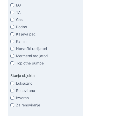
EG
TA
Gas
Podno
Kaljeva peć
Kamin
Norveški radijatori
Mermerni radijatori
Toplotne pumpe
Stanje objekta
Luksuzno
Renovirano
Izvorno
Za renoviranje