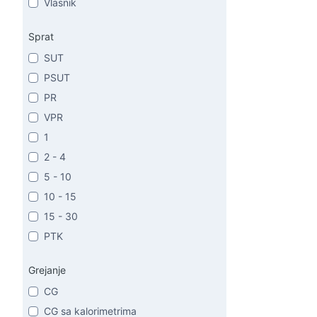
Vlasnik
Sprat
SUT
PSUT
PR
VPR
1
2 - 4
5 - 10
10 - 15
15 - 30
PTK
Grejanje
CG
CG sa kalorimetrima