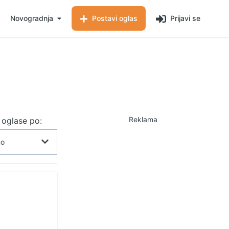
Novogradnja
Postavi oglas
Prijavi se
Reklama
j oglase po: