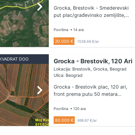
Grocka, Brestovik - Smederevski
put plac/građevinsko zemljište,
13.72a, front prema ulici 20m U
ponudi plac - građevinsko
Površina
• 14 ara
zemljište površine 13.72a u Velikom
20.000 €
1538.46 €/ar
Rujištu, u Brestoviku, Nalazi se
pored Smederevskog puta, izlazi
na asfalt sa frontom prema ulici od
KVADRAT DOO
Grocka - Brestovik, 120 Ari
20m. Ispred placa su priključci za
Lokacija: Brestovik, Grocka, Beograd
struju i vodu. Uknjižen na 1372m2.
Ulica: Beograd
Agencijska provizija 1.000€ Agent:
Grocka - Brestovik plac, 120 ari,
Bogdan Obradović
front prema putu 50 metara
Prodaje se plac u Brestoviku, u
blizini Grocke. Plac je veličine 120
Površina
• 120 ara
ari, potpuno ravan i do njega može
80.000 €
666.67 €/ar
da se dođe sa obe strane. Stiže se
asfaltnim putem i manjim delom