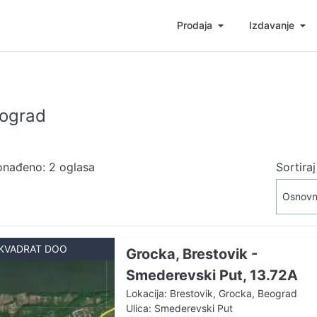
Prodaja
Izdavanje
eograd
onađeno: 2 oglasa
Sortira
KVADRAT DOO
Grocka, Brestovik -
Smederevski Put, 13.72A
Lokacija: Brestovik, Grocka, Beograd
Ulica: Smederevski Put