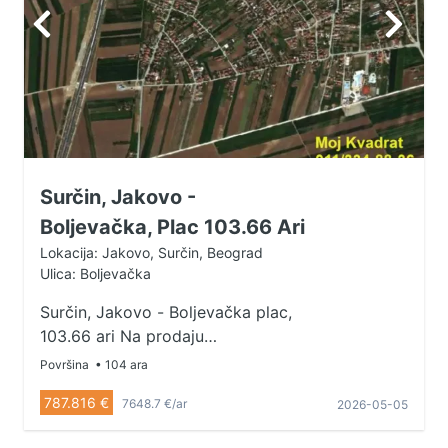
Surčin, Jakovo -
Boljevačka, Plac 103.66 Ari
Lokacija: Jakovo, Surčin, Beograd
Ulica: Boljevačka
Surčin, Jakovo - Boljevačka plac,
103.66 ari Na prodaju
poljoprivredno zemljište u
Površina
• 104 ara
građevinskoj zoni u Jakovu.
787.816 €
7648.7 €/ar
2026-05-05
Zemljište je pravougaonog oblika,
front prema nekategorisanom putu