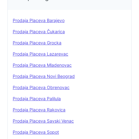
zemljišta: privredna zona -
mešovito proizvodno-komercijalne
delatnosti i to sve grupe osim onih
Prodaja Placeva Barajevo
koje ugrožavaju ljude i životnu
sredinu; minimalna širina parcele je
Prodaja Placeva Čukarica
30m, minimalan stepen zauzetosti
Prodaja Placeva Grocka
je 60%, maksimalni indeks
izgrađenosti je 1.0, maksimalna
Prodaja Placeva Lazarevac
visina objekta za komercijalno-
Prodaja Placeva Mladenovac
poslovne komplekse je P+3, dok je
za proizvodne komplekse
Prodaja Placeva Novi Beograd
maksimalna visina 16m. Minimalan
Prodaja Placeva Obrenovac
procenat zelenih površina je 30%.
Uknjižen na 32927m2. Agencijska
Prodaja Placeva Palilula
provizija 2% Agent: Slavoljub Saša
Prodaja Placeva Rakovica
Dinčić 060/35-35-567 (licenca
br.2912)
Prodaja Placeva Savski Venac
Prodaja Placeva Sopot