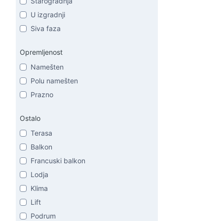
Starogradnja
U izgradnji
Siva faza
Opremljenost
Namešten
Polu namešten
Prazno
Ostalo
Terasa
Balkon
Francuski balkon
Lodja
Klima
Lift
Podrum