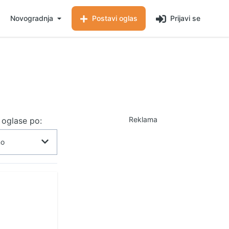
Novogradnja
Postavi oglas
Prijavi se
Reklama
j oglase po: