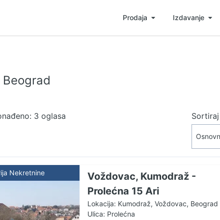
Prodaja
Izdavanje
c Beograd
onađeno: 3 oglasa
Sortira
ija Nekretnine
Voždovac, Kumodraž -
Prolećna 15 Ari
Lokacija: Kumodraž, Voždovac, Beograd
Ulica: Prolećna