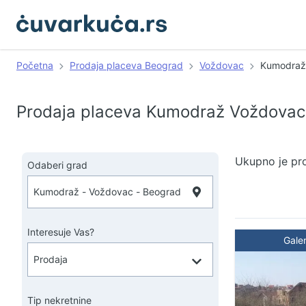
Početna
Prodaja placeva Beograd
Voždovac
Kumodraž
Prodaja placeva Kumodraž Voždova
Ukupno je pr
Odaberi grad
Interesuje Vas?
Galer
Tip nekretnine