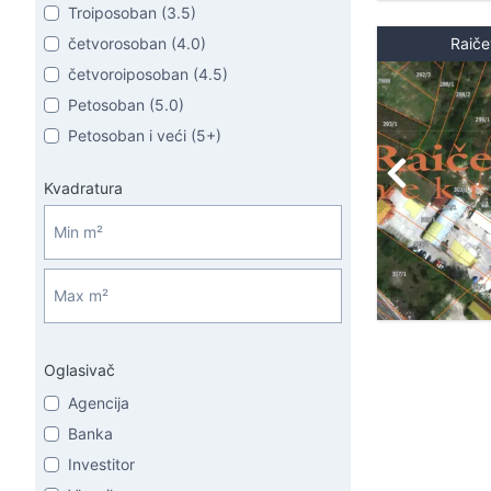
Troiposoban (3.5)
četvorosoban (4.0)
Raiče
četvoroiposoban (4.5)
Petosoban (5.0)
Petosoban i veći (5+)
Kvadratura
Oglasivač
Agencija
Banka
Investitor