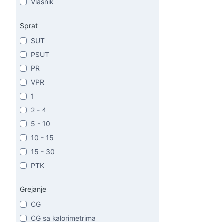
Vlasnik
Sprat
SUT
PSUT
PR
VPR
1
2 - 4
5 - 10
10 - 15
15 - 30
PTK
Grejanje
CG
CG sa kalorimetrima