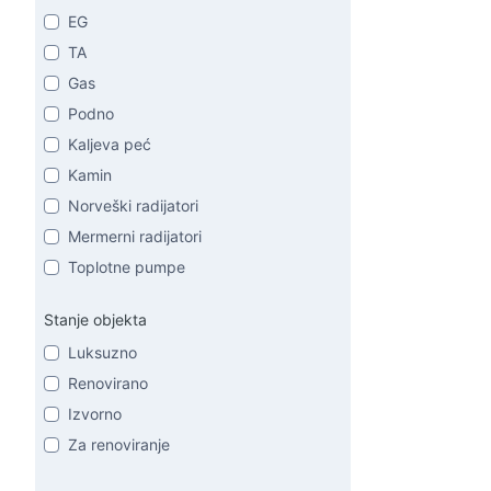
EG
TA
Gas
Podno
Kaljeva peć
Kamin
Norveški radijatori
Mermerni radijatori
Toplotne pumpe
Stanje objekta
Luksuzno
Renovirano
Izvorno
Za renoviranje