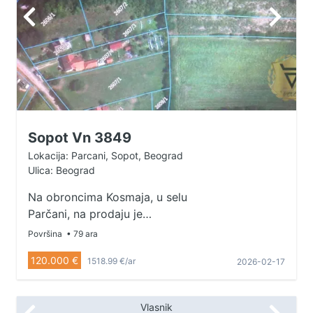
Sopot Vn 3849
Lokacija: Parcani, Sopot, Beograd
Ulica: Beograd
Na obroncima Kosmaja, u selu
Parčani, na prodaju je
poljoprivredno zemljište površine
Površina
• 79 ara
78,65 ari. Plac se nalazi u mirnom i
120.000 €
1518.99 €/ar
2026-02-17
zelenom okruženju, idealnom za
odmor i beg od gradske gužve. U
neposrednoj blizini su izgrađene
Vlasnik