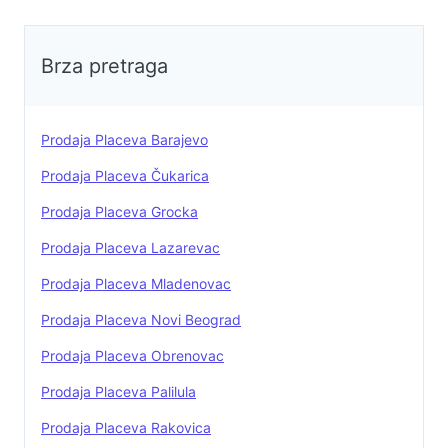
do imanja. Idealan plac za
porodicnu kucu ili vise kuca sa
bazenom. Potencijal za ribnjak.
Brza pretraga
Mogucnost parcelacije do 14
zasebnih delova od po 10 do 20
ari. Snimak:
Prodaja Placeva Barajevo
https://youtu.be/uOP7o4LtcRk
Prodaje vlasnik. Cena 1100evra po
Prodaja Placeva Čukarica
aru. Kontakt:069696995
Prodaja Placeva Grocka
Prodaja Placeva Lazarevac
Prodaja Placeva Mladenovac
Prodaja Placeva Novi Beograd
Prodaja Placeva Obrenovac
Prodaja Placeva Palilula
Prodaja Placeva Rakovica