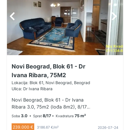
Novi Beograd, Blok 61 - Dr
Ivana Ribara, 75M2
Lokacija: Blok 61, Novi Beograd, Beograd
Ulica: Dr Ivana Ribara
Novi Beograd, Blok 61 - Dr Ivana
Ribara 3.0, 75m2 (lođa 8m2), 8/17,
CG, tri lifta, telefon, interfon,
3.0
8/17
75 m²
Soba
• Sprat
• Kvadratura
podrum, parking U ponudi
239.000 €
trosoban stan u bloku 61, okružen
3186.67 €/m²
2026-07-24