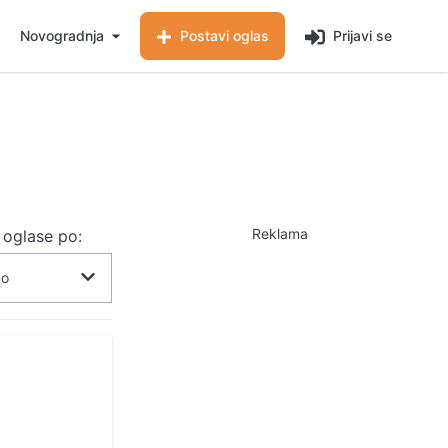
Novogradnja
Postavi oglas
Prijavi se
Reklama
j oglase po: