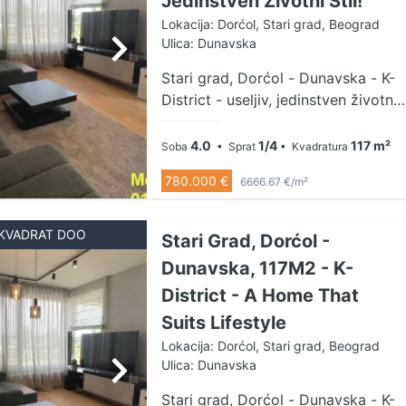
Jedinstven Životni Stil!
Lokacija: Dorćol, Stari grad, Beograd
Ulica: Dunavska
Stari grad, Dorćol - Dunavska - K-
District - useljiv, jedinstven životni
stil! 4.0, 117m2 (terasa 9m2), 1/4,
CG, dva lifta, telefon, interfon,
4.0
1/4
117 m²
Soba
• Sprat
• Kvadratura
video nadzor, dve garaže U ponudi
780.000 €
6666.67 €/m²
je komforan i svetao četvorosoban
stan, koji se nalazi na jedinstvenoj
lokaciji u najstarijem jezgru
KVADRAT DOO
Stari Grad, Dorćol -
Beograda - u kulturno istorijskoj
Dunavska, 117M2 - K-
celini Kalemegdana, uz Savu i
District - A Home That
Dunav, u novoizgrađenom
stambenom kompleksu K-District
Suits Lifestyle
na Dorćolu. Stan je na pešačkoj
Lokacija: Dorćol, Stari grad, Beograd
udaljenosti od sportskog centra
Ulica: Dunavska
25. maj i budućeg linijskog parka.
Stari grad, Dorćol - Dunavska - K-
Prodaje se kompletno opremljen