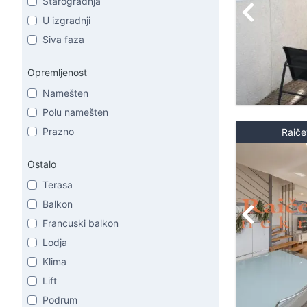
Starogradnja
U izgradnji
Siva faza
Opremljenost
Namešten
Polu namešten
Prazno
Raiče
Ostalo
Terasa
Balkon
Francuski balkon
Lodja
Klima
Lift
Podrum