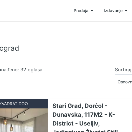
Prodaja
Izdavanje
eograd
onađeno: 32 oglasa
Sortira
KVADRAT DOO
Stari Grad, Dorćol -
Dunavska, 117M2 - K-
District - Useljiv,