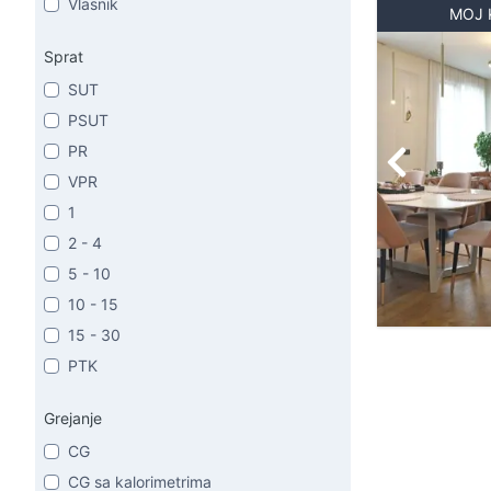
Vlasnik
MOJ 
Sprat
SUT
PSUT
PR
VPR
1
2 - 4
5 - 10
10 - 15
15 - 30
PTK
Grejanje
CG
CG sa kalorimetrima