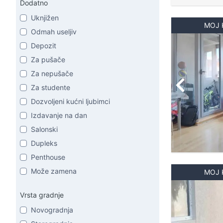
Dodatno
Uknjižen
MOJ 
Odmah useljiv
Depozit
Za pušače
Za nepušače
Za studente
Dozvoljeni kućni ljubimci
Izdavanje na dan
Salonski
Dupleks
Penthouse
Može zamena
MOJ 
Vrsta gradnje
Novogradnja