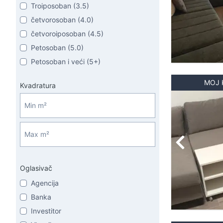
Troiposoban (3.5)
četvorosoban (4.0)
četvoroiposoban (4.5)
Petosoban (5.0)
Petosoban i veći (5+)
MOJ 
Kvadratura
Oglasivač
Agencija
Banka
Investitor