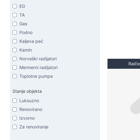
EG
TA
Gas
Podno
Kaljeva peć
Kamin
Norveški radijatori
Raiče
Mermerni radijatori
Toplotne pumpe
Stanje objekta
Luksuzno
Renovirano
Izvorno
Za renoviranje