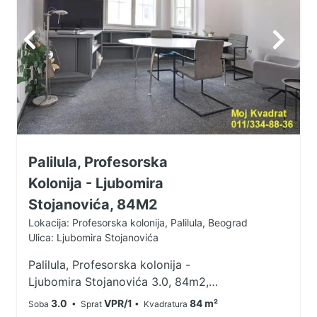
Palilula, Profesorska
Kolonija - Ljubomira
Stojanovića, 84M2
Lokacija: Profesorska kolonija, Palilula, Beograd
Ulica: Ljubomira Stojanovića
Palilula, Profesorska kolonija -
Ljubomira Stojanovića 3.0, 84m2,
VPR/1, EG U ponudi salonski stan u
3.0
VPR/1
84 m²
Soba
• Sprat
• Kvadratura
rezidencijalnom delu grada, u