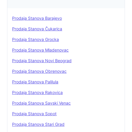
velika dnevna soba, kuhinja sa
trpezarijom, spavaca soba, veliko
Prodaja Stanova Barajevo
kupatilo i dve velike zastakljene
terase. Uknjizen Maja Obradovic
Prodaja Stanova Čukarica
063/446-447, 011/409-3903 Reg.br
Prodaja Stanova Grocka
109, AGENCIJSKA PROVIZIJA 2%
2/6 Mitropolita Petra -imamo slicne
Prodaja Stanova Mladenovac
NEKRETNINE BEOGRAD
Prodaja Stanova Novi Beograd
Prodaja Stanova Obrenovac
Prodaja Stanova Palilula
Prodaja Stanova Rakovica
Prodaja Stanova Savski Venac
Prodaja Stanova Sopot
Prodaja Stanova Stari Grad