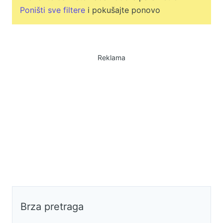
Poništi sve filtere
i pokušajte ponovo
Reklama
Brza pretraga