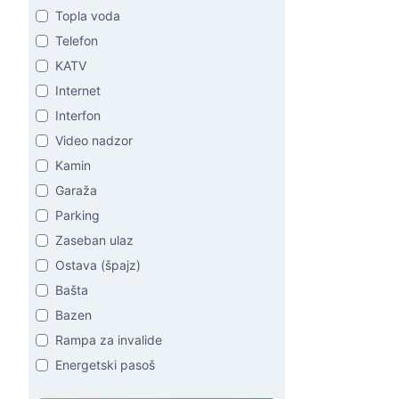
Topla voda
Telefon
KATV
Internet
Interfon
Video nadzor
Kamin
Garaža
Parking
Zaseban ulaz
Ostava (špajz)
Bašta
Bazen
Rampa za invalide
Energetski pasoš