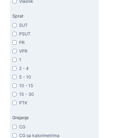
Vlasnik
Sprat
SUT
PSUT
PR
VPR
1
2 - 4
5 - 10
10 - 15
15 - 30
PTK
Grejanje
CG
CG sa kalorimetrima