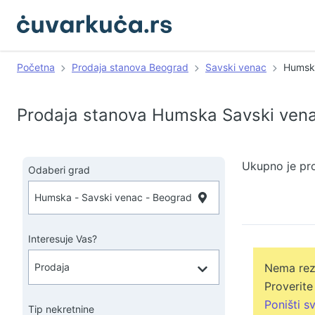
Početna
Prodaja stanova Beograd
Savski venac
Humsk
Prodaja stanova Humska Savski ven
Ukupno je pr
Odaberi grad
Interesuje Vas?
Nema rezu
Proverite
Poništi sv
Tip nekretnine