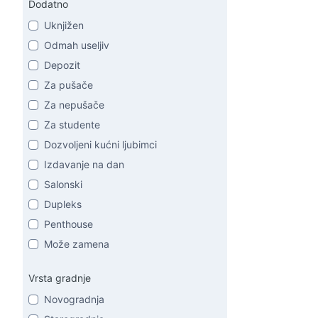
Dodatno
Uknjižen
Odmah useljiv
Depozit
Za pušače
Za nepušače
Za studente
Dozvoljeni kućni ljubimci
Izdavanje na dan
Salonski
Dupleks
Penthouse
Može zamena
Vrsta gradnje
Novogradnja