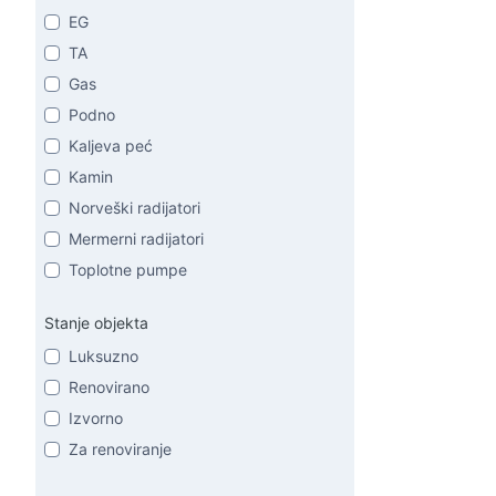
EG
TA
Gas
Podno
Kaljeva peć
Kamin
Norveški radijatori
Mermerni radijatori
Toplotne pumpe
Stanje objekta
Luksuzno
Renovirano
Izvorno
Za renoviranje