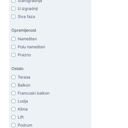
Starogradnja
U izgradnji
Siva faza
Opremljenost
Namešten
Polu namešten
Prazno
Ostalo
Terasa
Balkon
Francuski balkon
Lodja
Klima
Lift
Podrum