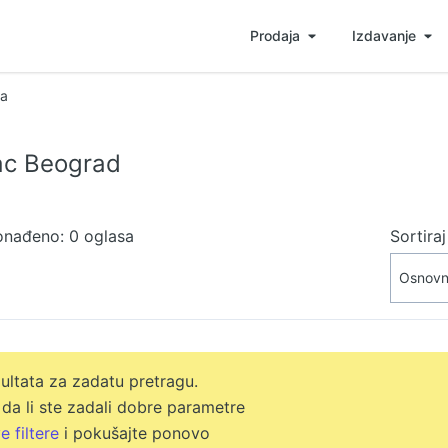
Prodaja
Izdavanje
a
ac Beograd
onađeno: 0 oglasa
Sortira
ltata za zadatu pretragu.
 da li ste zadali dobre parametre
e filtere
i pokušajte ponovo