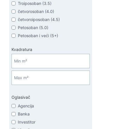
Troiposoban (3.5)
četvorosoban (4.0)
četvoroiposoban (4.5)
Petosoban (5.0)
Petosoban i veći (5+)
Kvadratura
Oglasivač
Agencija
Banka
Investitor