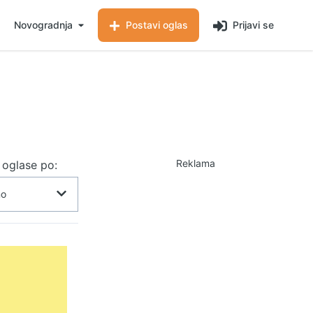
Novogradnja
Postavi oglas
Prijavi se
Reklama
j oglase po: